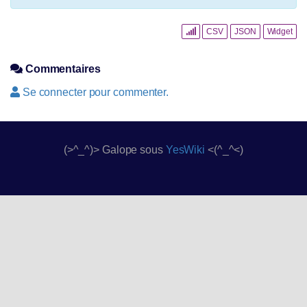
CSV
JSON
Widget
Commentaires
Se connecter pour commenter.
(>^_^)> Galope sous
YesWiki
<(^_^<)