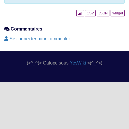
CSV
JSON
Widget
Commentaires
Se connecter pour commenter.
(>^_^)> Galope sous
YesWiki
<(^_^<)