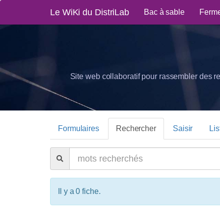
Le WiKi du DistriLab
Bac à sable
Ferme
Site web collaboratif pour rassembler des r
Formulaires
Rechercher
Saisir
Lis
Il y a 0 fiche.