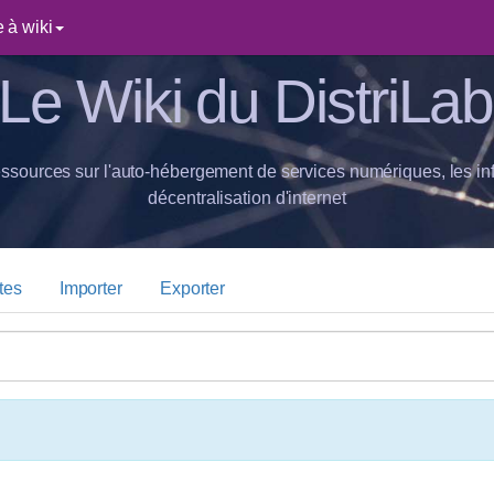
 à wiki
Le Wiki du DistriLab
essources sur l'auto-hébergement de services numériques, les inf
décentralisation d'internet
tes
Importer
Exporter