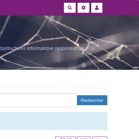
Rechercher
rastructures informatique responsables et la