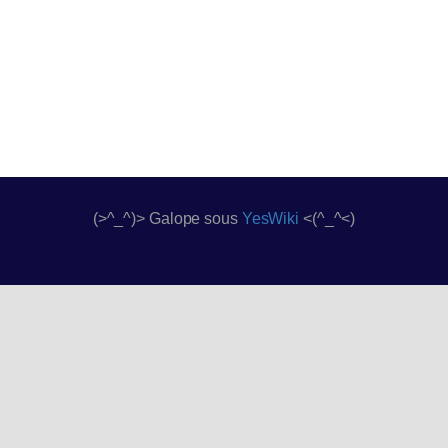
(>^_^)> Galope sous
YesWiki
<(^_^<)