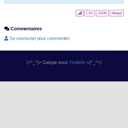
CSV
JSON
Widget
Commentaires
Se connecter pour commenter.
(>^_^)> Galope sous
YesWiki
<(^_^<)