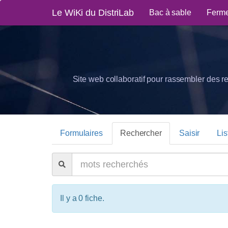
Le WiKi du DistriLab
Bac à sable
Ferme
Site web collaboratif pour rassembler des r
Formulaires
Rechercher
Saisir
Lis
Il y a 0 fiche.