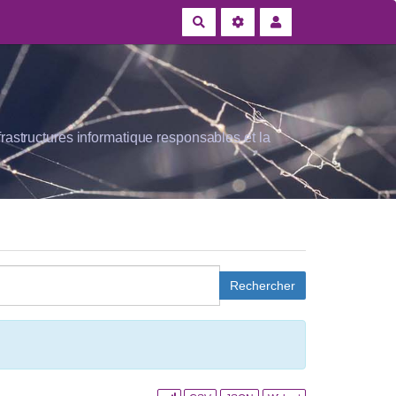
Rechercher
rastructures informatique responsables et la