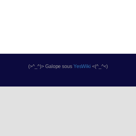
(>^_^)> Galope sous
YesWiki
<(^_^<)