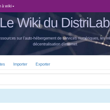
 à wiki
Le Wiki du DistriLab
essources sur l'auto-hébergement de services numériques, les inf
décentralisation d'internet
tes
Importer
Exporter