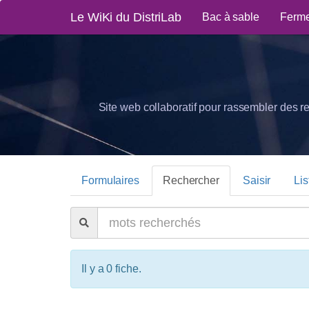
Le WiKi du DistriLab
Bac à sable
Ferme
Site web collaboratif pour rassembler des r
Formulaires
Rechercher
Saisir
Lis
Il y a 0 fiche.