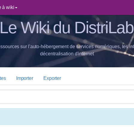
 à wiki
Le Wiki du DistriLab
essources sur l'auto-hébergement de services numériques, les inf
décentralisation d'internet
tes
Importer
Exporter