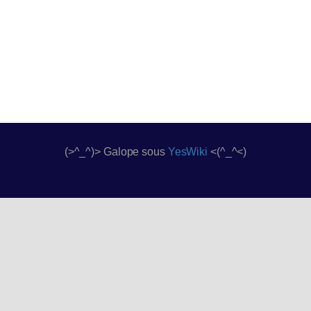
(>^_^)> Galope sous
YesWiki
<(^_^<)