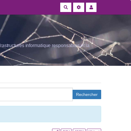
Rechercher
rastructures informatique responsables et la