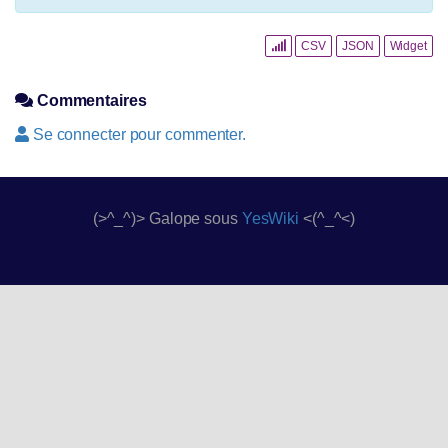
CSV
JSON
Widget
Commentaires
Se connecter pour commenter.
(>^_^)> Galope sous
YesWiki
<(^_^<)