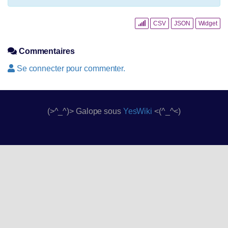
CSV
JSON
Widget
Commentaires
Se connecter pour commenter.
(>^_^)> Galope sous
YesWiki
<(^_^<)