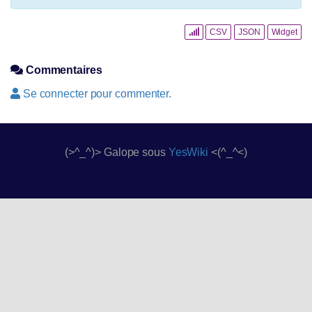
CSV
JSON
Widget
Commentaires
Se connecter pour commenter.
(>^_^)> Galope sous
YesWiki
<(^_^<)