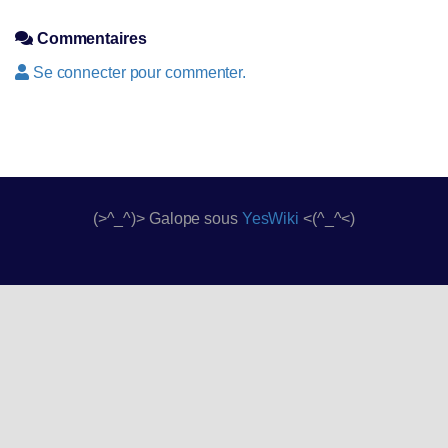
Commentaires
Se connecter pour commenter.
(>^_^)> Galope sous
YesWiki
<(^_^<)