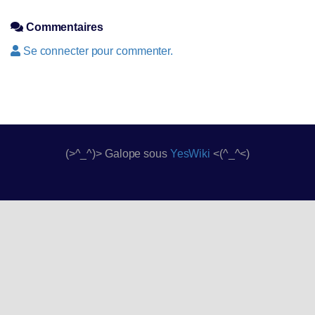
Commentaires
Se connecter pour commenter.
(>^_^)> Galope sous
YesWiki
<(^_^<)