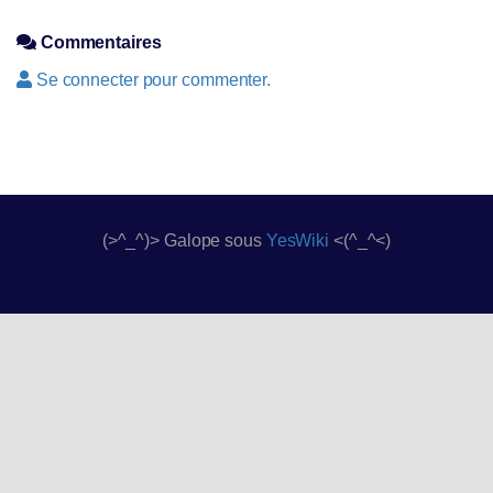
Commentaires
Se connecter pour commenter.
(>^_^)> Galope sous
YesWiki
<(^_^<)