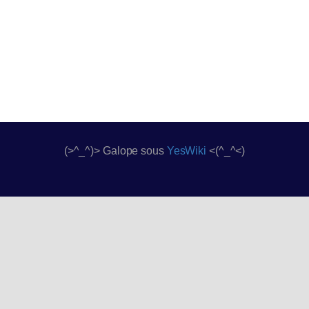
(>^_^)> Galope sous
YesWiki
<(^_^<)