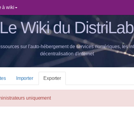
 à wiki
Le Wiki du DistriLab
essources sur l'auto-hébergement de services numériques, les inf
décentralisation d'internet
tes
Importer
Exporter
ministrateurs uniquement