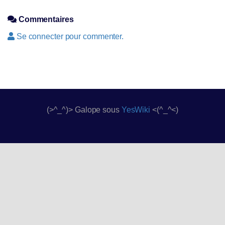
Commentaires
Se connecter pour commenter.
(>^_^)> Galope sous
YesWiki
<(^_^<)