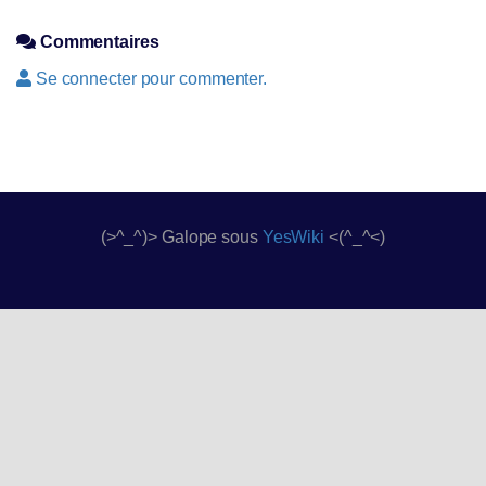
Commentaires
Se connecter pour commenter.
(>^_^)> Galope sous
YesWiki
<(^_^<)