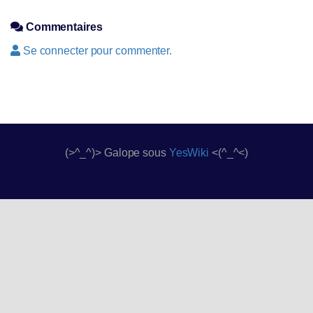
Commentaires
Se connecter pour commenter.
(>^_^)> Galope sous
YesWiki
<(^_^<)