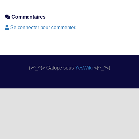
Commentaires
Se connecter pour commenter.
(>^_^)> Galope sous
YesWiki
<(^_^<)