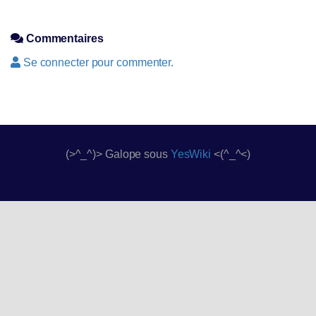
Commentaires
Se connecter pour commenter.
(>^_^)> Galope sous
YesWiki
<(^_^<)