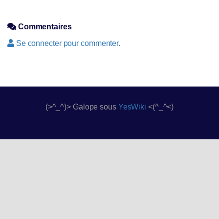
Commentaires
Se connecter pour commenter.
(>^_^)> Galope sous
YesWiki
<(^_^<)