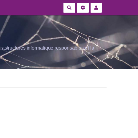
Rechercher
rastructures informatique responsables et la