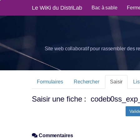
Le WiKi du DistriLab
Bac à sable
Ferme
Site web collaboratif pour rassembler des r
Formulaires
Rechercher
Saisir
Lis
Saisir une fiche : codeb0ss_ex
Valid
Commentaires