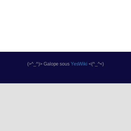
(>^_^)> Galope sous
YesWiki
<(^_^<)