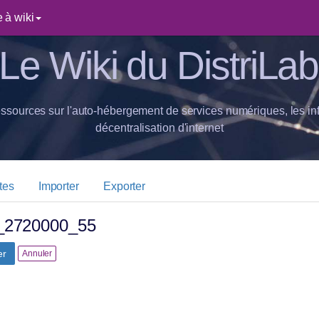
 à wiki
Le Wiki du DistriLab
essources sur l'auto-hébergement de services numériques, les inf
décentralisation d'internet
tes
Importer
Exporter
p_2720000_55
er
Annuler