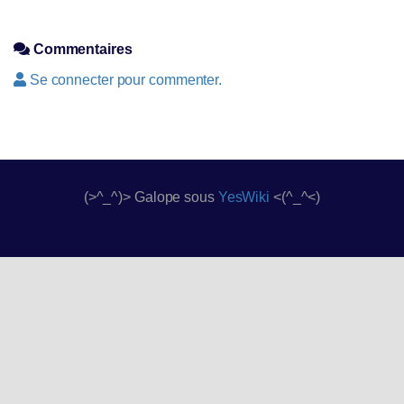
Commentaires
Se connecter pour commenter.
(>^_^)> Galope sous
YesWiki
<(^_^<)