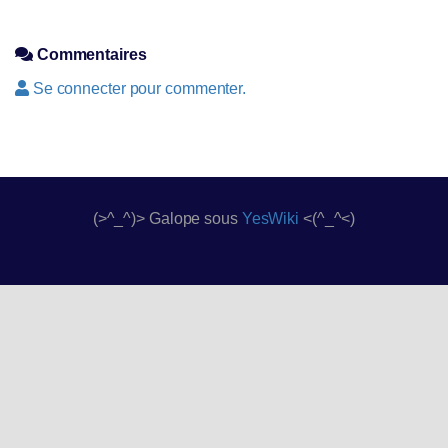
Commentaires
Se connecter pour commenter.
(>^_^)> Galope sous
YesWiki
<(^_^<)