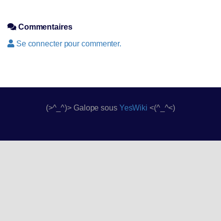
Commentaires
Se connecter pour commenter.
(>^_^)> Galope sous
YesWiki
<(^_^<)