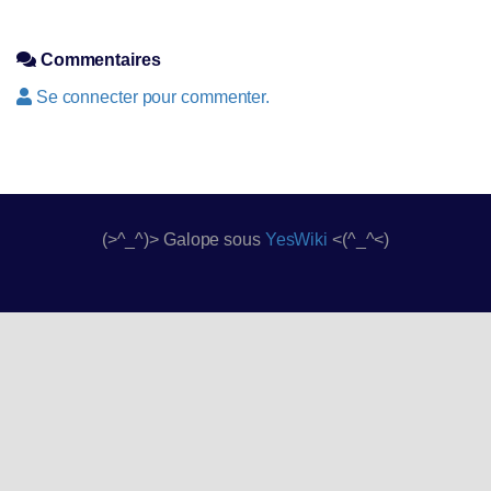
Commentaires
Se connecter pour commenter.
(>^_^)> Galope sous
YesWiki
<(^_^<)