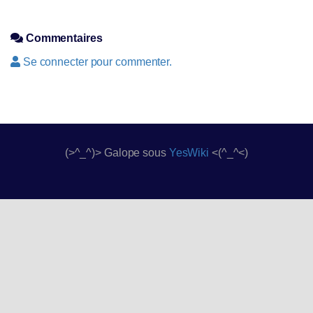
Commentaires
Se connecter pour commenter.
(>^_^)> Galope sous
YesWiki
<(^_^<)