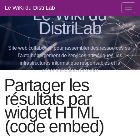
Le Wiki du
Le WiKi du DistriLab
Togg
navig
DistriLab
Site web collaboratif pour rassembler des ressources sur
l'auto-hébergement de services numériques, les
infrastructures informatique responsables et la
décentralisation d'internet
Partager les
résultats par
widget HTML
(code embed)