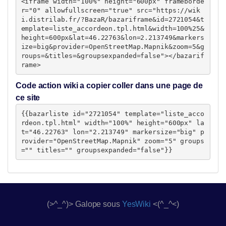
<iframe width="100%" height="600px" frameborde
r="0" allowfullscreen="true" src="https://wik
i.distrilab.fr/?BazaR/bazariframe&id=2721054&t
emplate=liste_accordeon.tpl.html&width=100%25&
height=600px&lat=46.22763&lon=2.213749&markers
ize=big&provider=OpenStreetMap.Mapnik&zoom=5&g
roups=&titles=&groupsexpanded=false"></bazarif
rame>
Code action wiki a copier coller dans une page de
ce site
{{bazarliste id="2721054" template="liste_acco
rdeon.tpl.html" width="100%" height="600px" la
t="46.22763" lon="2.213749" markersize="big" p
rovider="OpenStreetMap.Mapnik" zoom="5" groups
="" titles="" groupsexpanded="false"}}
(>^_^)> Galope sous
YesWiki
<(^_^<)