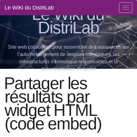
Le Wiki du
Le WiKi du DistriLab
Togg
navig
DistriLab
Site web collaboratif pour rassembler des ressources sur
l'auto-hébergement de services numériques, les
infrastructures informatique responsables et la
décentralisation d'internet
Partager les
résultats par
widget HTML
(code embed)