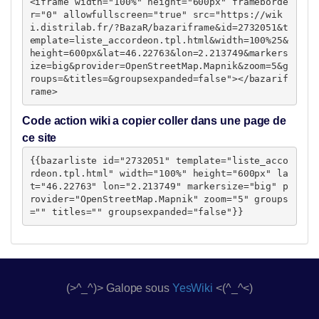
<iframe width="100%" height="600px" frameborde
r="0" allowfullscreen="true" src="https://wik
i.distrilab.fr/?BazaR/bazariframe&id=2732051&t
emplate=liste_accordeon.tpl.html&width=100%25&
height=600px&lat=46.22763&lon=2.213749&markers
ize=big&provider=OpenStreetMap.Mapnik&zoom=5&g
roups=&titles=&groupsexpanded=false"></bazarif
rame>
Code action wiki a copier coller dans une page de
ce site
{{bazarliste id="2732051" template="liste_acco
rdeon.tpl.html" width="100%" height="600px" la
t="46.22763" lon="2.213749" markersize="big" p
rovider="OpenStreetMap.Mapnik" zoom="5" groups
="" titles="" groupsexpanded="false"}}
(>^_^)> Galope sous
YesWiki
<(^_^<)