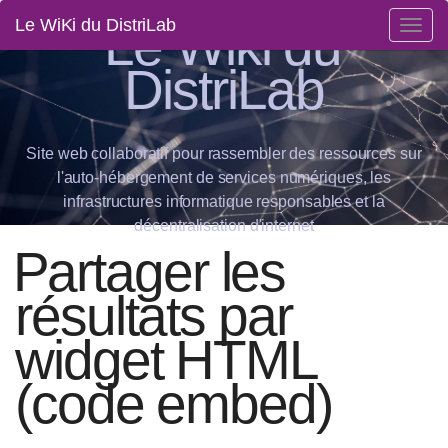
Le Wiki du
Le WiKi du DistriLab
Togg
navig
DistriLab
Site web collaboratif pour rassembler des ressources sur
l'auto-hébergement de services numériques, les
infrastructures informatique responsables et la
décentralisation d'internet
Partager les
résultats par
widget HTML
(code embed)