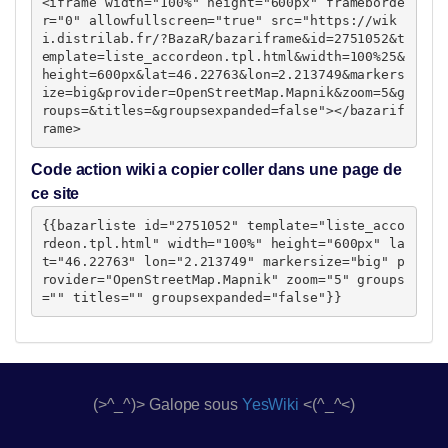
<iframe width="100%" height="600px" frameborde
r="0" allowfullscreen="true" src="https://wik
i.distrilab.fr/?BazaR/bazariframe&id=2751052&t
emplate=liste_accordeon.tpl.html&width=100%25&
height=600px&lat=46.22763&lon=2.213749&markers
ize=big&provider=OpenStreetMap.Mapnik&zoom=5&g
roups=&titles=&groupsexpanded=false"></bazarif
rame>
Code action wiki a copier coller dans une page de
ce site
{{bazarliste id="2751052" template="liste_acco
rdeon.tpl.html" width="100%" height="600px" la
t="46.22763" lon="2.213749" markersize="big" p
rovider="OpenStreetMap.Mapnik" zoom="5" groups
="" titles="" groupsexpanded="false"}}
(>^_^)> Galope sous
YesWiki
<(^_^<)