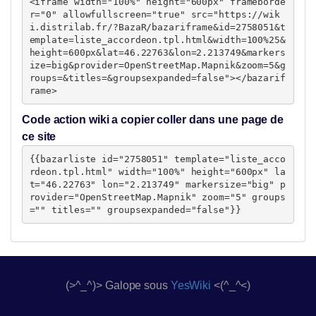
<iframe width="100%" height="600px" frameborde
r="0" allowfullscreen="true" src="https://wik
i.distrilab.fr/?BazaR/bazariframe&id=2758051&t
emplate=liste_accordeon.tpl.html&width=100%25&
height=600px&lat=46.22763&lon=2.213749&markers
ize=big&provider=OpenStreetMap.Mapnik&zoom=5&g
roups=&titles=&groupsexpanded=false"></bazarif
rame>
Code action wiki a copier coller dans une page de
ce site
{{bazarliste id="2758051" template="liste_acco
rdeon.tpl.html" width="100%" height="600px" la
t="46.22763" lon="2.213749" markersize="big" p
rovider="OpenStreetMap.Mapnik" zoom="5" groups
="" titles="" groupsexpanded="false"}}
(>^_^)> Galope sous
YesWiki
<(^_^<)