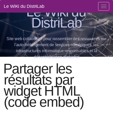
Le Wiki du
Le WiKi du DistriLab
Togg
navig
DistriLab
Site web collaboratif pour rassembler des ressources sur
l'auto-hébergement de services numériques, les
infrastructures informatique responsables et la
décentralisation d'internet
Partager les
résultats par
widget HTML
(code embed)