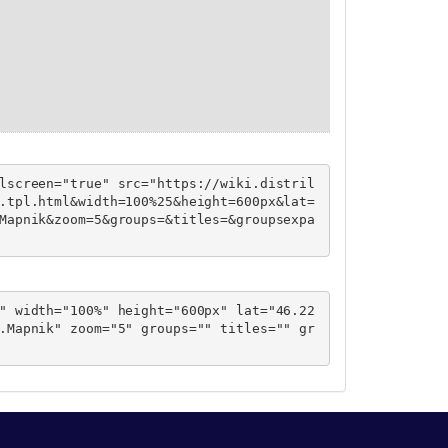
lscreen="true" src="https://wiki.distril
.tpl.html&width=100%25&height=600px&lat=
Mapnik&zoom=5&groups=&titles=&groupsexpa
" width="100%" height="600px" lat="46.22
.Mapnik" zoom="5" groups="" titles="" gr