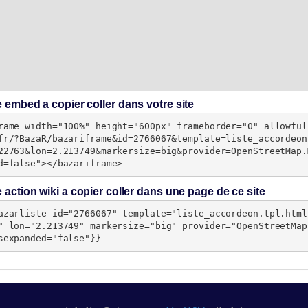
 embed a copier coller dans votre site
rame width="100%" height="600px" frameborder="0" allowful
fr/?BazaR/bazariframe&id=2766067&template=liste_accordeon
22763&lon=2.213749&markersize=big&provider=OpenStreetMap.
d=false"></bazariframe>
action wiki a copier coller dans une page de ce site
azarliste id="2766067" template="liste_accordeon.tpl.html
" lon="2.213749" markersize="big" provider="OpenStreetMap
sexpanded="false"}}