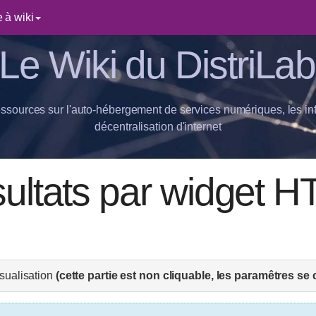
 à wiki
Le Wiki du DistriLab
essources sur l'auto-hébergement de services numériques, les inf
décentralisation d'internet
sultats par widget 
sualisation
(cette partie est non cliquable, les paramêtres s