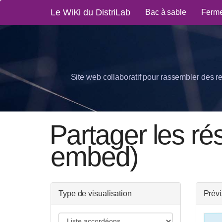
Le WiKi du DistriLab
Bac à sable
Ferme
Site web collaboratif pour rassembler des r
Partager les ré
embed)
Type de visualisation
Prévi