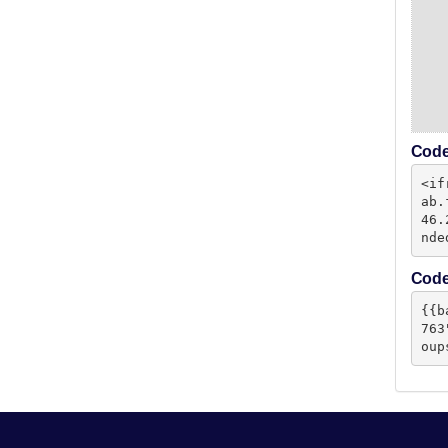
Code
<if
ab.
46.
nde
Code 
{{b
763
oup