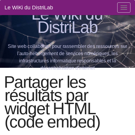
Le Wiki du
Le WiKi du DistriLab
Togg
navig
DistriLab
Site web collaboratif pour rassembler des ressources sur
l'auto-hébergement de services numériques, les
infrastructures informatique responsables et la
décentralisation d'internet
Partager les
résultats par
widget HTML
(code embed)