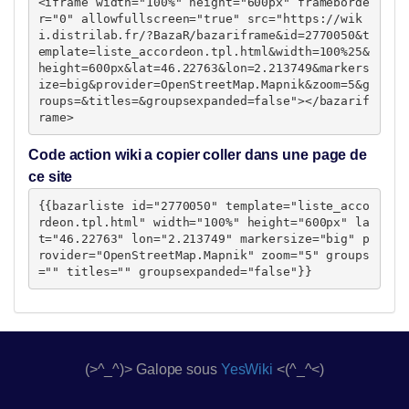
<iframe width="100%" height="600px" frameborde
r="0" allowfullscreen="true" src="https://wik
i.distrilab.fr/?BazaR/bazariframe&id=2770050&t
emplate=liste_accordeon.tpl.html&width=100%25&
height=600px&lat=46.22763&lon=2.213749&markers
ize=big&provider=OpenStreetMap.Mapnik&zoom=5&g
roups=&titles=&groupsexpanded=false"></bazarif
rame>
Code action wiki a copier coller dans une page de
ce site
{{bazarliste id="2770050" template="liste_acco
rdeon.tpl.html" width="100%" height="600px" la
t="46.22763" lon="2.213749" markersize="big" p
rovider="OpenStreetMap.Mapnik" zoom="5" groups
="" titles="" groupsexpanded="false"}}
(>^_^)> Galope sous
YesWiki
<(^_^<)