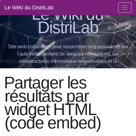
Le Wiki du
Le WiKi du DistriLab
Togg
navig
DistriLab
Site web collaboratif pour rassembler des ressources sur
l'auto-hébergement de services numériques, les
infrastructures informatique responsables et la
décentralisation d'internet
Partager les
résultats par
widget HTML
(code embed)