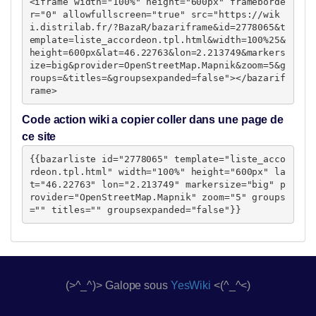
<iframe width="100%" height="600px" frameborde
r="0" allowfullscreen="true" src="https://wik
i.distrilab.fr/?BazaR/bazariframe&id=2778065&t
emplate=liste_accordeon.tpl.html&width=100%25&
height=600px&lat=46.22763&lon=2.213749&markers
ize=big&provider=OpenStreetMap.Mapnik&zoom=5&g
roups=&titles=&groupsexpanded=false"></bazarif
rame>
Code action wiki a copier coller dans une page de
ce site
{{bazarliste id="2778065" template="liste_acco
rdeon.tpl.html" width="100%" height="600px" la
t="46.22763" lon="2.213749" markersize="big" p
rovider="OpenStreetMap.Mapnik" zoom="5" groups
="" titles="" groupsexpanded="false"}}
(>^_^)> Galope sous
YesWiki
<(^_^<)