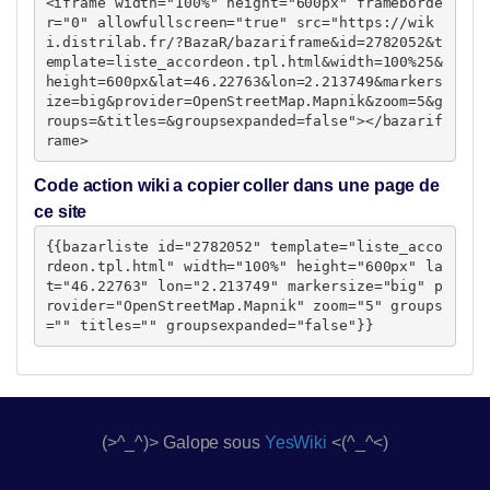
<iframe width="100%" height="600px" frameborde
r="0" allowfullscreen="true" src="https://wik
i.distrilab.fr/?BazaR/bazariframe&id=2782052&t
emplate=liste_accordeon.tpl.html&width=100%25&
height=600px&lat=46.22763&lon=2.213749&markers
ize=big&provider=OpenStreetMap.Mapnik&zoom=5&g
roups=&titles=&groupsexpanded=false"></bazarif
rame>
Code action wiki a copier coller dans une page de
ce site
{{bazarliste id="2782052" template="liste_acco
rdeon.tpl.html" width="100%" height="600px" la
t="46.22763" lon="2.213749" markersize="big" p
rovider="OpenStreetMap.Mapnik" zoom="5" groups
="" titles="" groupsexpanded="false"}}
(>^_^)> Galope sous
YesWiki
<(^_^<)