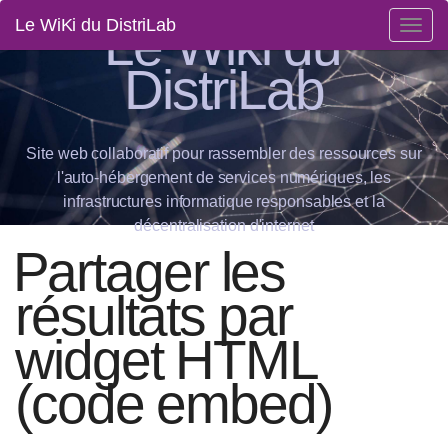
Le Wiki du
Le WiKi du DistriLab
Togg
navig
DistriLab
Site web collaboratif pour rassembler des ressources sur
l'auto-hébergement de services numériques, les
infrastructures informatique responsables et la
décentralisation d'internet
Partager les
résultats par
widget HTML
(code embed)