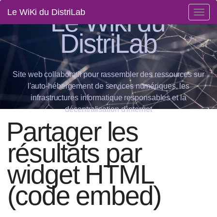
Le Wiki du
Le WiKi du DistriLab
Togg
navig
DistriLab
Site web collaboratif pour rassembler des ressources sur
l'auto-hébergement de services numériques, les
infrastructures informatique responsables et la
décentralisation d'internet
Partager les
résultats par
widget HTML
(code embed)