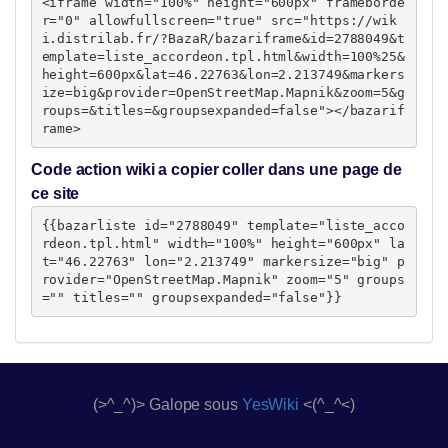
<iframe width="100%" height="600px" frameborde
r="0" allowfullscreen="true" src="https://wik
i.distrilab.fr/?BazaR/bazariframe&id=2788049&t
emplate=liste_accordeon.tpl.html&width=100%25&
height=600px&lat=46.22763&lon=2.213749&markers
ize=big&provider=OpenStreetMap.Mapnik&zoom=5&g
roups=&titles=&groupsexpanded=false"></bazarif
rame>
Code action wiki a copier coller dans une page de
ce site
{{bazarliste id="2788049" template="liste_acco
rdeon.tpl.html" width="100%" height="600px" la
t="46.22763" lon="2.213749" markersize="big" p
rovider="OpenStreetMap.Mapnik" zoom="5" groups
="" titles="" groupsexpanded="false"}}
(>^_^)> Galope sous
YesWiki
<(^_^<)