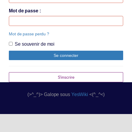
Mot de passe
Mot de passe perdu ?
Se souvenir de moi
Se connecter
S'inscrire
(>^_^)> Galope sous
YesWiki
<(^_^<)