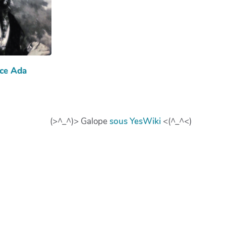
ce Ada
(>^_^)> Galope
sous
YesWiki
<(^_^<)