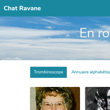
Chat Ravane
En ro
Trombinoscope
Annuaire alphabéti