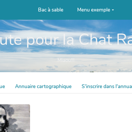
Bac à sable
Menu exemple
ute pour la Chat 
Miaou!!!
que
Annuaire cartographique
S'inscrire dans l'annua