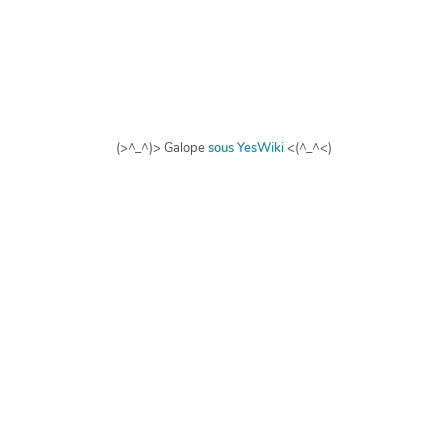
(>^_^)> Galope
sous
YesWiki
<(^_^<)