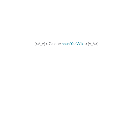
(>^_^)> Galope
sous
YesWiki
<(^_^<)