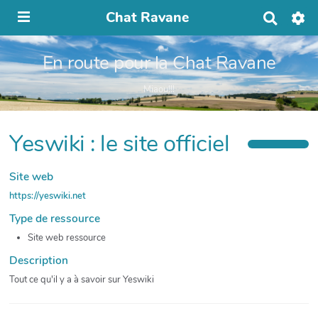
Chat Ravane
R
e
c
En route pour la Chat Ravane
h
e
r
Miaou!!!
c
h
e
Yeswiki : le site officiel
r
Site web
https://yeswiki.net
Type de ressource
Site web ressource
Description
Tout ce qu'il y a à savoir sur Yeswiki