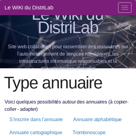
Le Wiki du
Le WiKi du DistriLab
Togg
navig
DistriLab
Site web collaboratif pour rassembler des ressources sur
l'auto-hébergement de services numériques, les
infrastructures informatique responsables et la
décentralisation d'internet
Type annuaire
Voici quelques possibilités autour des annuaires (à copier-
coller - adapter)
S'inscrire dans l'annuaire
Annuaire alphabétique
Annuaire cartographique
Trombinoscope