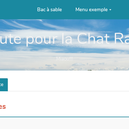
Bac à sable
Menu exemple
ute pour la Chat 
Miaou!!!
ce
es