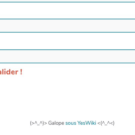
lider !
(>^_^)> Galope
sous
YesWiki
<(^_^<)